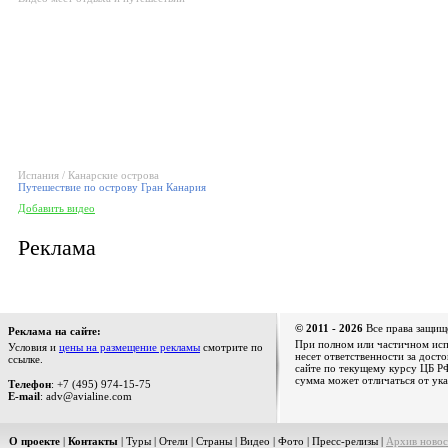
Испания / Канарские острова
Путешествие по острову Гран Канария
Добавить видео
Реклама
© 2011 - 2026
Все права защищ
Реклама на сайте:
При полном или частичном испо
Условия и
цены на размещение рекламы
смотрите по
несет ответственности за дост
ссылке.
сайте по текущему курсу ЦБ РФ
сумма может отличаться от ука
Телефон
: +7 (495) 974-15-75
E-mail
: adv@avialine.com
О проекте
|
Контакты
|
Туры
|
Отели
|
Страны
|
Видео
|
Фото
|
Пресс-релизы
|
Архив новос