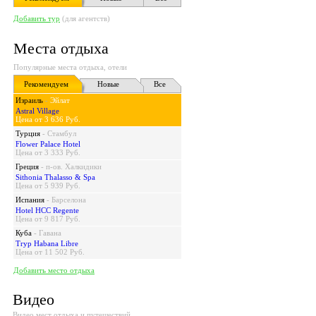
Добавить тур
(для агентств)
Места отдыха
Популярные места отдыха, отели
Рекомендуем
Новые
Все
Израиль
-
Эйлат
Astral Village
Цена от 3 636 Руб.
Турция
-
Стамбул
Flower Palace Hotel
Цена от 3 333 Руб.
Греция
-
п-ов. Халкидики
Sithonia Thalasso & Spa
Цена от 5 939 Руб.
Испания
-
Барселона
Hotel HCC Regente
Цена от 9 817 Руб.
Куба
-
Гавана
Tryp Habana Libre
Цена от 11 502 Руб.
Добавить место отдыха
Видео
Видео мест отдыха и путешествий