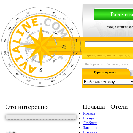
Рассчита
Вход в личный ка
Страны, отели, места отдыха, до
Выберите
что Вас интересует:
Туры
и путевки
Польша - Отели
Это интересно
Краков
Вроцлав
Люблин
Закопане
Познань