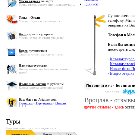
Места отдыха
на карте
Гданьск
Туры, отели, экскурсии и маршруты ...
Лучше всего по
Туры
и
Отели
телефону. Мы п
Места отдыха и размещения...
опираясь на Ва
Фото
стран и курортов
Телефон в Мос
Места, которые стоит увидеть!
Если Вы хотит
посмотреть сле
Видео
путешествия
Страны, отели, курорты, пляжи!
-
Каталог туров
-
Каталог отеле
Памятки туристам
-
Новые фото П
Информация, особенности, важно
знать!
-
Видео отдыха
Языковые лагеря
за рубежом
Курсы, школы, детские лагеря!
Вроцлав - отзывы
Ваш блог
на Avialine.com
Туристам
-
Турфирмам
-
Отелям
другие отзывы - здесь
остав
Туры
Куда поехать, где стоит отдохнуть
Рекомендуем
Новые
Все