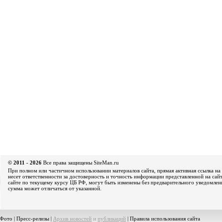
© 2011 - 2026
Все права защищены SiteMan.ru
При полном или частичном использовании материалов сайта, прямая активная ссылка на 
несет ответственности за достоверность и точность информации представленной на сайт
сайте по текущему курсу ЦБ РФ, могут быть изменены без предварительного уведомления
сумма может отличаться от указанной.
Фото
|
Пресс-релизы
|
Архив новостей
и
публикаций
|
Правила использования сайта