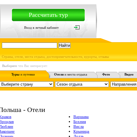
Рассчитать тур
Вход в личный кабинет
Страны, отели, места отдыха, достопримечательности, курорты, отзывы
Выберите
что Вас интересует:
Туры
и путевки
Отели
и места отдыха
Фото
Видео
Польша - Отели
Краков
Варшава
Вроцлав
Бохния
Люблин
Висла
Закопане
Крыница
Познань
Лодзь