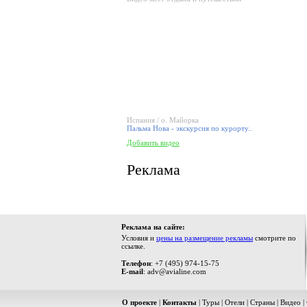
Испания / о. Майорка
Пальма Нова - экскурсия по курорту..
Добавить видео
Реклама
Реклама на сайте:
Условия и
цены на размещение рекламы
смотрите по
ссылке.
Телефон
: +7 (495) 974-15-75
E-mail
: adv@avialine.com
О проекте
|
Контакты
|
Туры
|
Отели
|
Страны
|
Видео
|