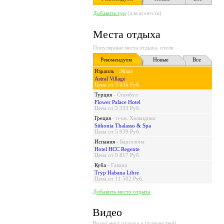
Добавить тур
(для агентств)
Места отдыха
Популярные места отдыха, отели
Рекомендуем
Новые
Все
Израиль
-
Эйлат
Astral Village
Цена от 3 636 Руб.
Турция
-
Стамбул
Flower Palace Hotel
Цена от 3 333 Руб.
Греция
-
п-ов. Халкидики
Sithonia Thalasso & Spa
Цена от 5 939 Руб.
Испания
-
Барселона
Hotel HCC Regente
Цена от 9 817 Руб.
Куба
-
Гавана
Tryp Habana Libre
Цена от 11 502 Руб.
Добавить место отдыха
Видео
Видео мест отдыха и путешествий