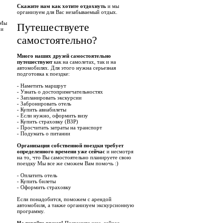
Скажите нам как хотите отдохнуть
и мы
организуем для Вас незабываемый отдых.
 Мы
Путешествуете
 и
самостоятельно?
Много наших друзей самостоятельно
путешествуют
как на самолетах, так и на
автомобилях. Для этого нужна серьезная
подготовка к поездке:
- Наметить маршрут
- Узнать о достопримечательностях
- Запланировать экскурсии
- Забронировать отель
- Купить авиабилеты
- Если нужно, оформить визу
- Купить страховку (ВЗР)
- Просчитать затраты на транспорт
- Подумать о питании
Организация собственной поездки требует
определенного времени уже сейчас
и несмотря
на то, что Вы самостоятельно планируете свою
поездку Мы все же сможем Вам помочь :)
- Оплатить отель
- Купить билеты
- Оформить страховку
Если понадобится, поможем с арендой
автомобиля, а также организуем экскурсионную
программу.