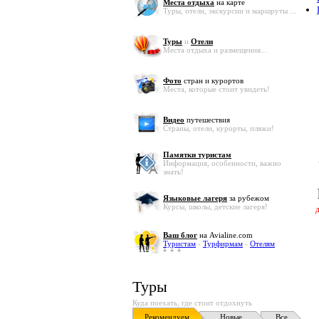
Места отдыха
на карте
Туры, отели, экскурсии и маршруты ...
Туры
и
Отели
Места отдыха и размещения...
Фото
стран и курортов
Места, которые стоит увидеть!
Видео
путешествия
Страны, отели, курорты, пляжи!
Памятки туристам
Информация, особенности, важно
знать!
Языковые лагеря
за рубежом
Курсы, школы, детские лагеря!
Ваш блог
на Avialine.com
Туристам
-
Турфирмам
-
Отелям
Туры
Куда поехать, где стоит отдохнуть
Рекомендуем
Новые
Все