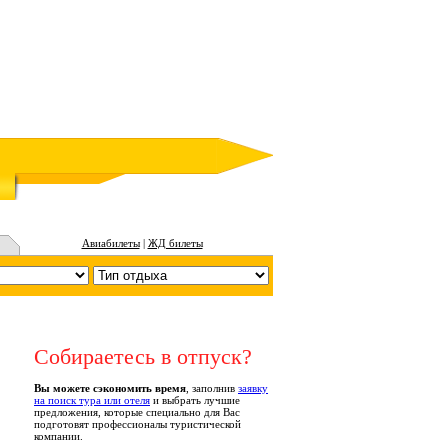
Авиабилеты
|
ЖД билеты
Собираетесь в отпуск?
Вы можете сэкономить время
, заполнив
заявку
на поиск тура или отеля
и выбрать лучшие
предложения, которые специально для Вас
подготовят профессионалы туристической
компании.