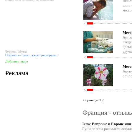
Винот
виног
косто
Мето
Ауто
введе
целью
улучш
Турция / Мугла
Олудениз - пляжи, кафе6 рестораны..
Добавить видео
Мето
Акупу
Реклама
основ
Страницы:
1
2
Франция - отзывы
Тема:
Впервые в Европе или 
Лучи солнца раскаляли асфал