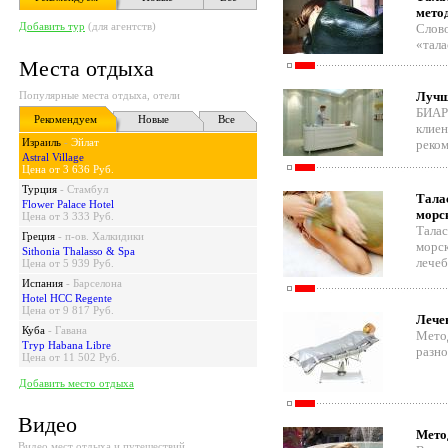
мето
Добавить тур
(для агентств)
Слово
«тала
Места отдыха
Популярные места отдыха, отели
Лучш
БИАР
Рекомендуем
Новые
Все
клиен
Израиль
-
Эйлат
реком
Astral Village
Цена от 3 636 Руб.
Турция
-
Стамбул
Тала
Flower Palace Hotel
морс
Цена от 3 333 Руб.
Талас
Греция
-
п-ов. Халкидики
морск
Sithonia Thalasso & Spa
лечеб
Цена от 5 939 Руб.
Испания
-
Барселона
Hotel HCC Regente
Цена от 9 817 Руб.
Лече
Куба
-
Гавана
Метод
Tryp Habana Libre
разно
Цена от 11 502 Руб.
Добавить место отдыха
Видео
Мето
Видео мест отдыха и путешествий