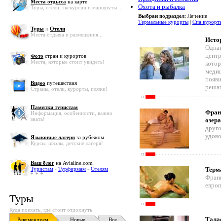
Места отдыха
на карте
Охота и рыбалка
Туры, отели, экскурсии и маршруты ...
Выбран подраздел
: Лечение
Термальные курорты
|
Спа курорт
Туры
и
Отели
Места отдыха и размещения...
Исто
Однак
центр
Фото
стран и курортов
Места, которые стоит увидеть!
котор
медиц
появи
Видео
путешествия
решат
Страны, отели, курорты, пляжи!
Памятки туристам
Фран
Информация, особенности, важно
знать!
озер
друго
удово
Языковые лагеря
за рубежом
Курсы, школы, детские лагеря!
Ваш блог
на Avialine.com
Туристам
-
Турфирмам
-
Отелям
Терм
Франц
европ
Туры
Куда поехать, где стоит отдохнуть
Тала
Рекомендуем
Новые
Все