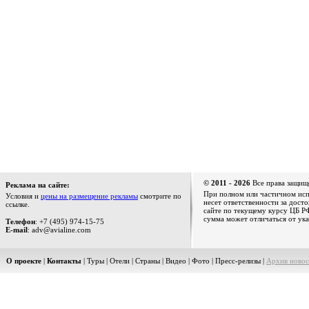
© 2011 - 2026
Все права защищ
Реклама на сайте:
При полном или частичном испо
Условия и
цены на размещение рекламы
смотрите по
несет ответственности за дост
ссылке.
сайте по текущему курсу ЦБ РФ
сумма может отличаться от ука
Телефон
: +7 (495) 974-15-75
E-mail
: adv@avialine.com
О проекте
|
Контакты
|
Туры
|
Отели
|
Страны
|
Видео
|
Фото
|
Пресс-релизы
|
Архив новос