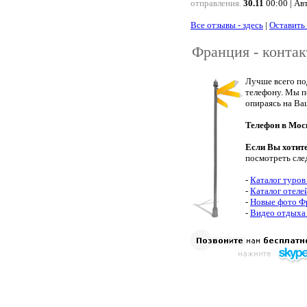
отправления.
30.11
00:00 | Ав
Все отзывы - здесь
|
Оставить
Франция - конта
Лучше всего по
телефону. Мы п
опираясь на Ва
Телефон в Мос
Если Вы хотит
посмотреть сле
-
Каталог туро
-
Каталог отеле
-
Новые фото Ф
-
Видео отдыха