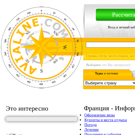
Рассчита
Вход в личный ка
Страны, отели, места отдыха, до
Выберите
что Вас интересует:
Туры
и путевки
Франция - Инфор
Это интересно
Оформление визы
Курорты и места отдыха
Погода
Лечение
Праздники и события