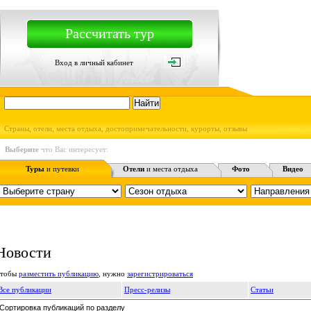
Рассчитать тур
Вход в личный кабинет
Страны, отели, места отдыха, достопримечательности, курорты, отзывы
Выберите
что Вас интересует:
Туры
и путевки
Отели
и места отдыха
Фото
Видео
Новости
тобы
разместить публикацию
, нужно
зарегистрироваться
Все публикации
Пресс-релизы
Статьи