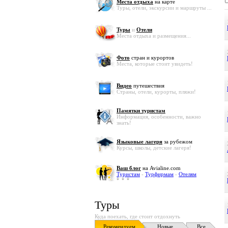
Места отдыха
на карте
Туры, отели, экскурсии и маршруты ...
Туры
и
Отели
Места отдыха и размещения...
Фото
стран и курортов
Места, которые стоит увидеть!
Видео
путешествия
Страны, отели, курорты, пляжи!
Памятки туристам
Информация, особенности, важно
знать!
Языковые лагеря
за рубежом
Курсы, школы, детские лагеря!
Ваш блог
на Avialine.com
Туристам
-
Турфирмам
-
Отелям
Туры
Куда поехать, где стоит отдохнуть
Рекомендуем
Новые
Все