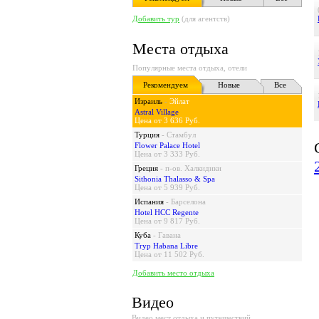
Добавить тур
(для агентств)
Места отдыха
Популярные места отдыха, отели
Рекомендуем
Новые
Все
Израиль
-
Эйлат
Astral Village
Цена от 3 636 Руб.
Турция
-
Стамбул
Flower Palace Hotel
Цена от 3 333 Руб.
Греция
-
п-ов. Халкидики
Sithonia Thalasso & Spa
Цена от 5 939 Руб.
Испания
-
Барселона
Hotel HCC Regente
Цена от 9 817 Руб.
Куба
-
Гавана
Tryp Habana Libre
Цена от 11 502 Руб.
Добавить место отдыха
Видео
Видео мест отдыха и путешествий