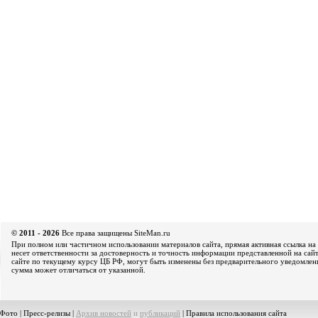
© 2011 - 2026
Все права защищены SiteMan.ru
При полном или частичном использовании материалов сайта, прямая активная ссылка на 
несет ответственности за достоверность и точность информации представленной на сайт
сайте по текущему курсу ЦБ РФ, могут быть изменены без предварительного уведомления
сумма может отличаться от указанной.
Фото
|
Пресс-релизы
|
Архив новостей
и
публикаций
|
Правила использования сайта