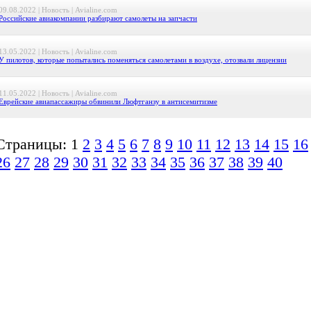
09.08.2022 | Новость | Avialine.com
Российские авиакомпании разбирают самолеты на запчасти
13.05.2022 | Новость | Avialine.com
У пилотов, которые попытались поменяться самолетами в воздухе, отозвали лицензии
11.05.2022 | Новость | Avialine.com
Еврейские авиапассажиры обвинили Люфтганзу в антисемитизме
Страницы: 1
2
3
4
5
6
7
8
9
10
11
12
13
14
15
16
26
27
28
29
30
31
32
33
34
35
36
37
38
39
40