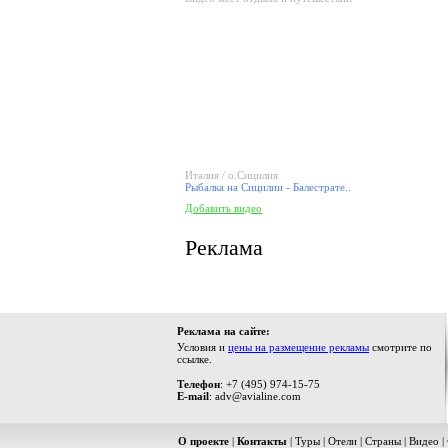
Италия / о.Сицилия
Рыбалка на Сицилии - Балестрате..
Добавить видео
Реклама
Реклама на сайте:
Условия и
цены на размещение рекламы
смотрите по
ссылке.
Телефон
: +7 (495) 974-15-75
E-mail
: adv@avialine.com
О проекте
|
Контакты
|
Туры
|
Отели
|
Страны
|
Видео
|