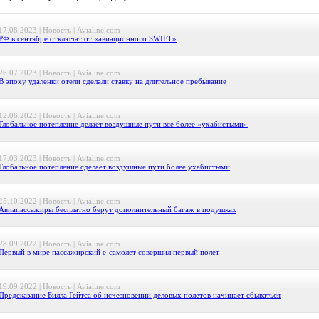
17.08.2023 | Новость | Avialine.com
РФ в сентябре отключат от «авиационного SWIFT»
26.07.2023 | Новость | Avialine.com
В эпоху удаленки отели сделали ставку на длительное пребывание
12.06.2023 | Новость | Avialine.com
Глобальное потепление делает воздушные пути всё более «ухабистыми»
17.03.2023 | Новость | Avialine.com
Глобальное потепление сделает воздушные пути более ухабистыми
25.10.2022 | Новость | Avialine.com
Авиапассажиры бесплатно берут дополнительный багаж в подушках
28.09.2022 | Новость | Avialine.com
Первый в мире пассажирский e-самолет совершил первый полет
19.09.2022 | Новость | Avialine.com
Предсказание Билла Гейтса об исчезновении деловых полетов начинает сбываться