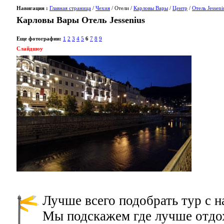
Навигация :
Главная страница
/
Чехия
/ Отели /
Карловы Вары
/
Центр
/
Отель Jesseni
Карловы Вары Отель Jessenius
Еще фотографии:
1
2
3
4
5
6
7
8
9
Слайдшоу
Лучше всего подобрать тур с 
Мы подскажем где лучше отдох