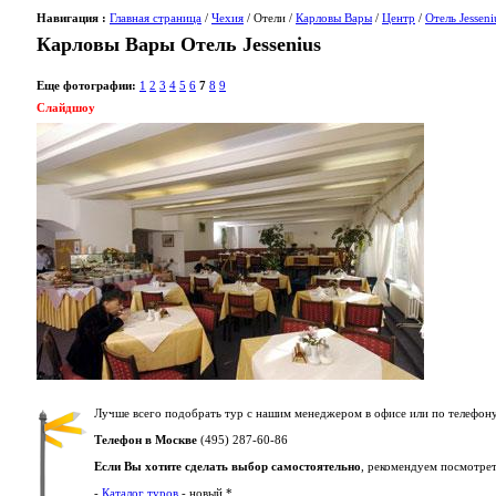
Навигация :
Главная страница
/
Чехия
/ Отели /
Карловы Вары
/
Центр
/
Отель Jesseni
Карловы Вары Отель Jessenius
Еще фотографии:
1
2
3
4
5
6
7
8
9
Слайдшоу
Лучше всего подобрать тур с нашим менеджером в офисе или по телефону
Телефон в Москве
(495) 287-60-86
Если Вы хотите сделать выбор самостоятельно
, рекомендуем посмотрет
-
Каталог туров
- новый *