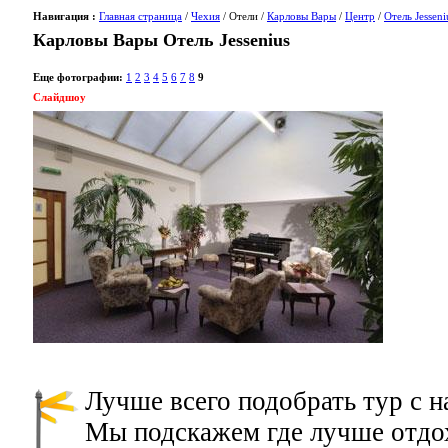
Навигация :
Главная страница
/
Чехия
/ Отели /
Карловы Вары
/
Центр
/
Отель Jesseni
Карловы Вары Отель Jessenius
Еще фотографии:
1
2
3
4
5
6
7
8
9
Слайдшоу
Лучше всего подобрать тур с 
Мы подскажем где лучше отдох